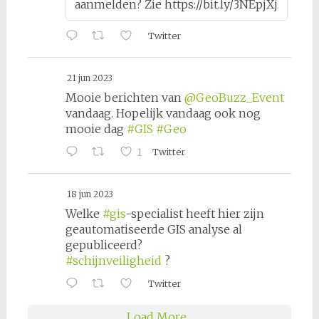
aanmelden? Zie https://bit.ly/3NEpjXj
Twitter
21 jun 2023
Mooie berichten van
@GeoBuzz_Event
vandaag. Hopelijk vandaag ook nog
mooie dag
#GIS
#Geo
1
Twitter
18 jun 2023
Welke
#gis
-specialist heeft hier zijn
geautomatiseerde GIS analyse al
gepubliceerd?
#schijnveiligheid
?
Twitter
Load More...