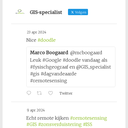
GIS-specialist
Volgen
23 apr 2024
Nice
#doodle
Marco Boogaard
@mcboogaard
Leuk #Google #doodle vandaag als
#fysischgeograaf en @GIS_specialist
#gis #dagvandeaarde
#remotesensing
Twitter
9 apr 2024
Echt remote kijken
#remotesensing
#GIS
#zonsverduistering
#ISS