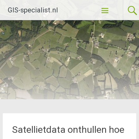
Ga
GIS-specialist.nl
naar
de
inhoud
Satellietdata onthullen hoe