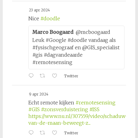
23 apr 2024
Nice
#doodle
Marco Boogaard
@mcboogaard
Leuk #Google #doodle vandaag als
#fysischgeograaf en @GIS_specialist
#gis #dagvandeaarde
#remotesensing
Twitter
9 apr 2024
Echt remote kijken
#remotesensing
#GIS
#zonsverduistering
#ISS
https://www.nu.nl/307559/video/schaduw-
van-de-maan-beweegt-z...
Twitter