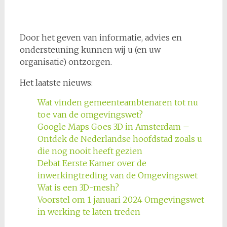
Door het geven van informatie, advies en
ondersteuning kunnen wij u (en uw
organisatie) ontzorgen.
1 free no deposit
free spins no deposit win real money
Het laatste nieuws:
Wat vinden gemeenteambtenaren tot nu
toe van de omgevingswet?
Google Maps Goes 3D in Amsterdam –
Ontdek de Nederlandse hoofdstad zoals u
die nog nooit heeft gezien
Debat Eerste Kamer over de
inwerkingtreding van de Omgevingswet
Wat is een 3D-mesh?
Voorstel om 1 januari 2024 Omgevingswet
in werking te laten treden