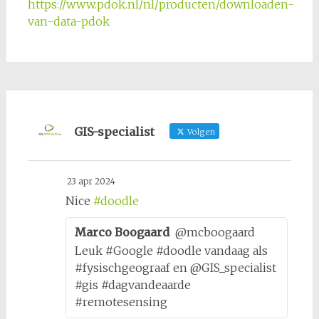
https://www.pdok.nl/nl/producten/downloaden-
van-data-pdok
GIS-specialist
Volgen
23 apr 2024
Nice
#doodle
Marco Boogaard
@mcboogaard
Leuk #Google #doodle vandaag als
#fysischgeograaf en @GIS_specialist
#gis #dagvandeaarde
#remotesensing