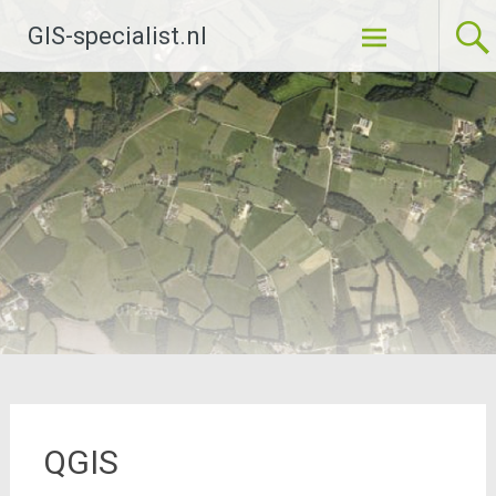
Ga
GIS-specialist.nl
naar
de
inhoud
QGIS