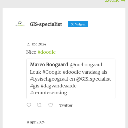
Zwolle
→
GIS-specialist
Volgen
23 apr 2024
Nice
#doodle
Marco Boogaard
@mcboogaard
Leuk #Google #doodle vandaag als
#fysischgeograaf en @GIS_specialist
#gis #dagvandeaarde
#remotesensing
Twitter
9 apr 2024