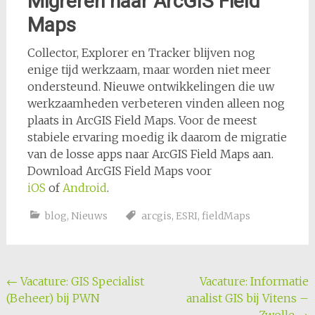
Migreren naar ArcGIS Field
Maps
Collector, Explorer en Tracker blijven nog
enige tijd werkzaam, maar worden niet meer
ondersteund. Nieuwe ontwikkelingen die uw
werkzaamheden verbeteren vinden alleen nog
plaats in ArcGIS Field Maps. Voor de meest
stabiele ervaring moedig ik daarom de migratie
van de losse apps naar ArcGIS Field Maps aan.
Download ArcGIS Field Maps voor
iOS
of
Android
.
blog
,
Nieuws
arcgis
,
ESRI
,
fieldMaps
Bericht
←
Vacature: GIS Specialist
Vacature: Informatie
(Beheer) bij PWN
analist GIS bij Vitens –
navigatie