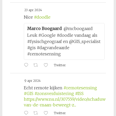
23 apr 2024
Nice
#doodle
Marco Boogaard
@mcboogaard
Leuk #Google #doodle vandaag als
#fysischgeograaf en @GIS_specialist
#gis #dagvandeaarde
#remotesensing
Twitter
9 apr 2024
Echt remote kijken
#remotesensing
#GIS
#zonsverduistering
#ISS
https://www.nu.nl/307559/video/schaduw-
van-de-maan-beweegt-z...
Twitter