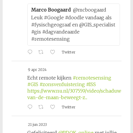
Marco Boogaard
@mcboogaard
Leuk #Google #doodle vandaag als
#fysischgeograaf en @GIS_specialist
#gis #dagvandeaarde
#remotesensing
Twitter
9 apr 2024
Echt remote kijken
#remotesensing
#GIS
#zonsverduistering
#ISS
https://www.nu.nl/307559/video/schaduw-
van-de-maan-beweegt-z...
Twitter
21 jun 2023
Gefeliciteerd
@PDOK_online
met jullie