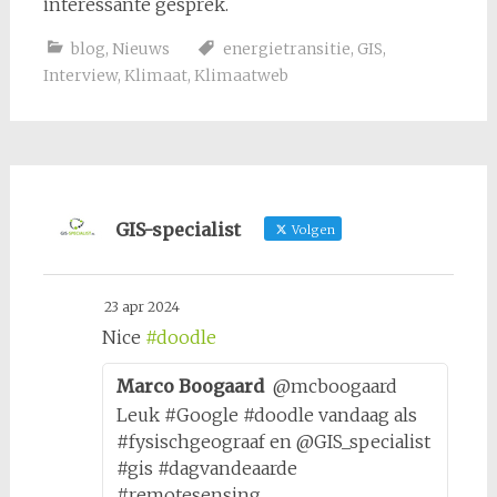
interessante gesprek.
blog
,
Nieuws
energietransitie
,
GIS
,
Interview
,
Klimaat
,
Klimaatweb
GIS-specialist
Volgen
23 apr 2024
Nice
#doodle
Marco Boogaard
@mcboogaard
Leuk #Google #doodle vandaag als
#fysischgeograaf en @GIS_specialist
#gis #dagvandeaarde
#remotesensing