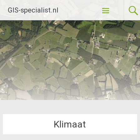
Ga
GIS-specialist.nl
naar
de
inhoud
Klimaat