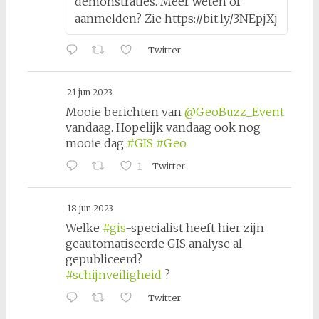
demonstraties. Meer weten of
aanmelden? Zie https://bit.ly/3NEpjXj
Twitter
21 jun 2023
Mooie berichten van
@GeoBuzz_Event
vandaag. Hopelijk vandaag ook nog
mooie dag
#GIS
#Geo
1
Twitter
18 jun 2023
Welke
#gis
-specialist heeft hier zijn
geautomatiseerde GIS analyse al
gepubliceerd?
#schijnveiligheid
?
Twitter