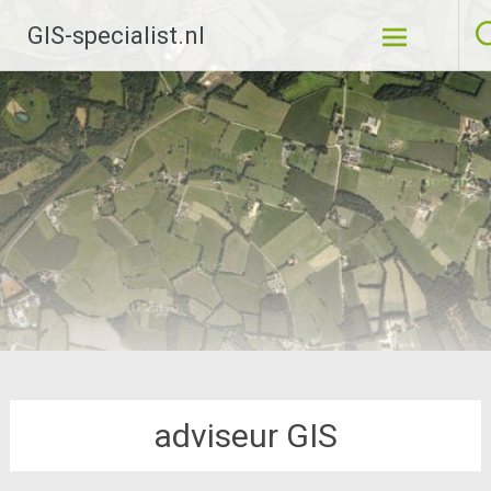
Ga
GIS-specialist.nl
naar
de
inhoud
adviseur GIS