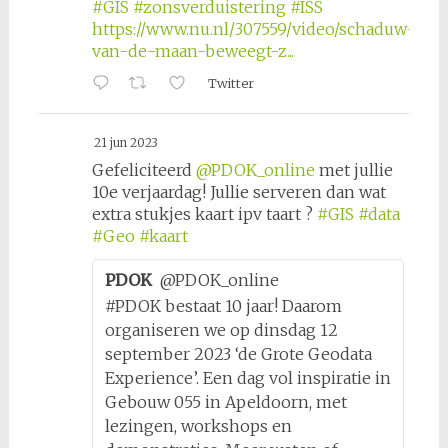
#GIS
#zonsverduistering
#ISS
https://www.nu.nl/307559/video/schaduw-
van-de-maan-beweegt-z...
Twitter
21 jun 2023
Gefeliciteerd
@PDOK_online
met jullie
10e verjaardag! Jullie serveren dan wat
extra stukjes kaart ipv taart ?
#GIS
#data
#Geo
#kaart
PDOK
@PDOK_online
#PDOK bestaat 10 jaar! Daarom
organiseren we op dinsdag 12
september 2023 ‘de Grote Geodata
Experience’. Een dag vol inspiratie in
Gebouw 055 in Apeldoorn, met
lezingen, workshops en