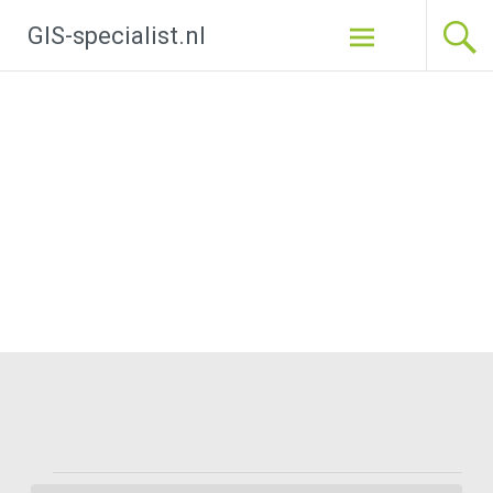
Ga
GIS-specialist.nl
naar
de
inhoud
Evenementen