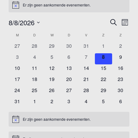
Er zijn geen aankomende evenementen.
Bericht
8/8/2026
Evenem
Eve
Zoeken
Maand
Selecteer
wee
Zoeken
Kalender
M
MAANDAG
D
DINSDAG
W
WOENSDAG
D
DONDERDAG
V
VRIJDAG
Z
ZATERDAG
Z
ZONDAG
een
nav
en
0
0
0
0
0
0
0
27
28
29
30
31
1
2
datum.
van
weerge
evenementen
evenementen
evenementen
evenementen
evenementen
evenementen
eveneme
Evenementen
0
0
0
0
0
0
0
3
4
5
6
7
8
9
navigat
evenementen
evenementen
evenementen
evenementen
evenementen
evenementen
eveneme
0
0
0
0
0
0
0
10
11
12
13
14
15
16
evenementen
evenementen
evenementen
evenementen
evenementen
evenementen
eveneme
0
0
0
0
0
0
0
17
18
19
20
21
22
23
evenementen
evenementen
evenementen
evenementen
evenementen
evenementen
eveneme
0
0
0
0
0
0
0
24
25
26
27
28
29
30
evenementen
evenementen
evenementen
evenementen
evenementen
evenementen
eveneme
0
0
0
0
0
0
0
31
1
2
3
4
5
6
evenementen
evenementen
evenementen
evenementen
evenementen
evenementen
eveneme
Er zijn geen aankomende evenementen.
Bericht